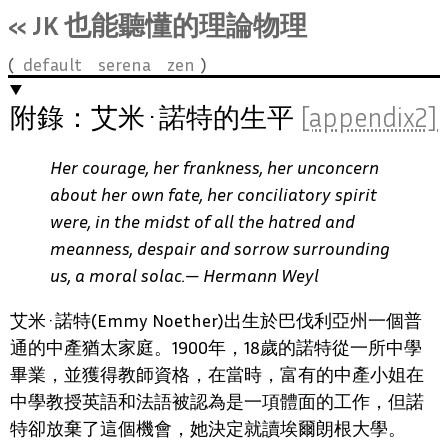
« JK
也能聽懂的理論物理
default
serena
zen
附錄：艾米
·
諾特的生平
[appendix2]
Her courage, her frankness, her unconcern
about her own fate, her conciliatory spirit
were, in the midst of all the hatred and
meanness, despair and sorrow surrounding
us, a moral solac.— Hermann Weyl
艾米
·
諾特
(Emmy Noether)
出生於巴伐利亞州一個普
通的中產猶太家庭。
1900
年，
18
歲的諾特從一所中學
畢業，並獲得教師資格，在當時，富有的中產小姐在
中學教授英語和法語被認為是一項體面的工作，但諾
特卻放棄了這個機會，她決定就讀埃爾朗根大學。