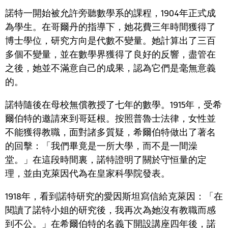
諾特一開始被允許旁聽數學系的課程，
1904
年正式成
為學生。在哥爾丹的指導下，她花費三年時間獲得了
博士學位，研究方向是代數不變量。她計算出了三百
多個不變量，並在數學界獲得了良好的反響，盡管在
之後，她並不滿意自己的成果，認為它們是毫無意義
的。
諾特隨後在母校無償教授了七年的數學。
1915
年，受希
爾伯特的邀請來到哥廷根。按照普魯士法律，女性並
不能獲得教職，面對諸多質疑，希爾伯特做出了著名
的回擊：「我們畢竟是一所大學，而不是一間澡
堂。」在這段時間裏，諾特證明了關於守恒量的定
理，並由克萊因代為在皇家科學院發表。
1918
年，看到諾特研究的愛因斯坦寫信給克萊因：「在
閱讀了諾特小姐的研究後，我再次為她沒有教職而感
到不公。」在希爾伯特的名義下開設講座四年後，諾