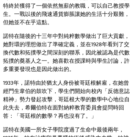
特終於獲得了一個依然無薪的教職，可以自己教授學
生。一戰以後的飛速通貨膨脹讓她的生活十分艱難，
但她並不在乎這點。
諾特在隨後的十三年中對純粹數學做出了巨大貢獻，
她對環的理想做出了準確定義，並在
1928
年看到了交
換代數和拓撲學之間深刻的聯系，因此被認為是代數
拓撲的奠基人之一。她喜歡在授課時與學生討論，許
多重要發現也是因此做出的。
1933
年，諾特由於猶太人身份被哥廷根解雇，在她曾
經門生韋伯的鼓吹下，學生們開始向校內「反德意誌
精神」勢力發起攻擊，哥廷根大學的數學中心地位自
此失去，希爾伯特在面對納粹教育委員會提問時回
答：「哥廷根的數學？再也沒有了。」
諾特在美國一所女子學院度過了生命中最後兩年，